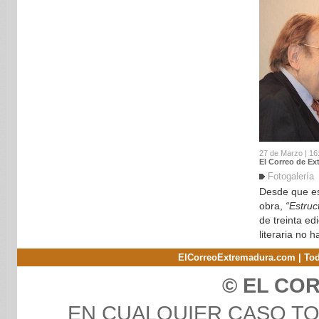
27 de Marzo | 16
El Correo de Ex
Fotogalería
Desde que es
obra,
“Estru
de treinta ed
literaria no h
ElCorreoExtremadura.com | Tod
© EL CO
EN CUALQUIER CASO T