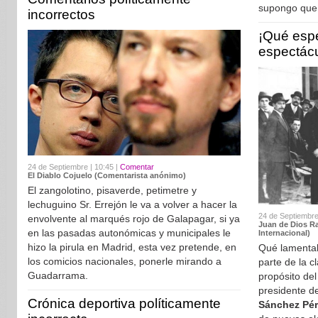
supongo que 
incorrectos
¡Qué espe
espectácu
24 de Septiembre | 10:45 |
Comentar
El Diablo Cojuelo (Comentarista anónimo)
El zangolotino, pisaverde, petimetre y
lechuguino Sr. Errejón le va a volver a hacer la
24 de Septiembre
envolvente al marqués rojo de Galapagar, si ya
Juan de Dios R
en las pasadas autonómicas y municipales le
Internacional)
hizo la pirula en Madrid, esta vez pretende, en
Qué lamentab
los comicios nacionales, ponerle mirando a
parte de la c
Guadarrama.
propósito del
presidente d
Crónica deportiva políticamente
Sánchez Pér