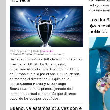
incorrecta
de nuevas el
solo yo cosa 
que una mani
Los dueño
�sin test
políticos
23 de Septiembre | 10:42 |
Comentar
El Diablo Cojuelo (Comentarista anónimo)
Semana futbolística o futbolera como dirían los
hijos de la LOGSE. La “Champions”,
anglicismo utilizado para denominar la Copa
de Europa que allá por el año 1955 pusieron
en marcha el director de L´Équip de la
época
Gabriel Hanot
y
D. Santiago
Bernabeu
, tenía su primera jornada de la
temporada actual con un más que discreto
papel de los equipos españoles.
Bueno, ya estamos otra vez con el