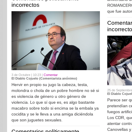
incorrectos
ROMANCERO 
que fue auto
Comentari
incorrect
3 de Octubre | 10:23 |
Comentar
El Diablo Cojuelo (Comentarista anónimo)
Hervir en propio su jugo la cabeza, testa,
molondra o chola de un pobre hombre no sé si
25 de Septiembre
El Diablo Cojue
es violencia de género u otro género de
Parece ser q
violencia. Lo que sí que es, es algo bastante
pretendían ce
macabro sobre todo si encima se la embala ya
fuegos artifi
cocidita y se le lleva a una amiga diciéndola
Los CDR, que
que son juguetes sexuales.
atentar contra
Canovellas y
Comentarios políticamente