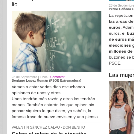
lío
23 de Septiembre
Pedro Cañada Ca
La repetició
las arcas de
euros
. Adem
euros,
el bu
de euros m
elecciones 
millones de
buzoneo se b
PSOE.
Las mujer
23 de Septiembre | 11:04 |
Comentar
Benigno López Román (PSOE Extremadura)
Vamos a estar varios días escuchando
opiniones de unos y otros.
Unos tendrán más razón y otros las tendrán
menos. También estarán los que opinen sin
pensar siquiera lo que dicen, ya sabéis, la
famosa frase de nueve envisten y uno piensa.
VALENTíN SáNCHEZ CALVO - DON BENITO