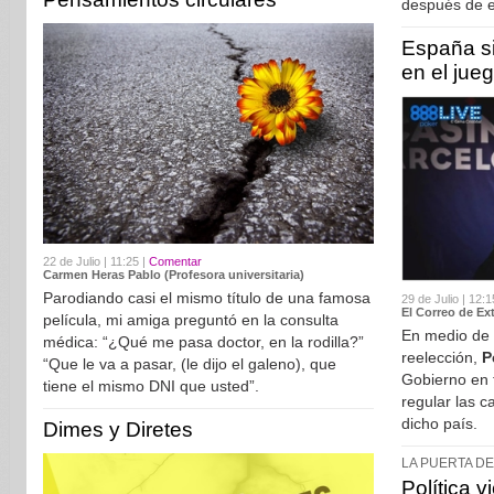
después de e
España si
en el jue
22 de Julio | 11:25 |
Comentar
Carmen Heras Pablo (Profesora universitaria)
Parodiando casi el mismo título de una famosa
29 de Julio | 12:1
El Correo de Ex
película, mi amiga preguntó en la consulta
En medio de l
médica: “¿Qué me pasa doctor, en la rodilla?”
reelección,
P
“Que le va a pasar, (le dijo el galeno), que
Gobierno en 
tiene el mismo DNI que usted”.
regular las 
dicho país.
Dimes y Diretes
LA PUERTA D
Política v