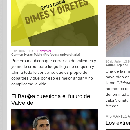
1 de Julio | 11:31 |
Comentar
Carmen Heras Pablo (Profesora universitaria)
Primero me dicen que correr es de valientes y
19 de Julio | 13:5
Adrián Tejeda C
yo me lo creo, pero luego llega no se quien y
Una de las m
afirma todo lo contrario, que es propio de
haya oído en
cobardes y que por eso es mejor andar y no
llama
“Viejov
complicarse la vida.
no menos del
denominada (
El Bar�a cuestiona el futuro de
calor”, criat
Valverde
Areces.
MIS MARTES A
Los extr