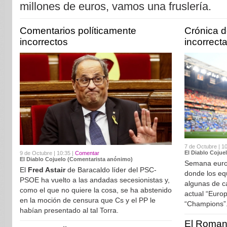
millones de euros, vamos una fruslería.
Comentarios políticamente
Crónica d
incorrectos
incorrect
7 de Octubre | 1
El Diablo Cojue
9 de Octubre | 10:35 |
Comentar
El Diablo Cojuelo (Comentarista anónimo)
Semana europ
El
Fred Astair
de Baracaldo líder del PSC-
donde los eq
PSOE ha vuelto a las andadas secesionistas y,
algunas de ca
como el que no quiere la cosa, se ha abstenido
actual “Euro
en la moción de censura que Cs y el PP le
“Champi
habían presentado al tal Torra.
El Roman