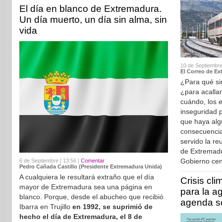
El día en blanco de Extremadura.
Un día muerto, un día sin alma, sin
vida
10 de Septiembre
El Correo de Ex
¿Para qué sir
¿para acallar
cuándo, los e
inseguridad p
que haya alg
consecuencia
servido la re
de Extremadu
Gobierno cen
6 de Septiembre | 13:56 |
Comentar
Pedro Cañada Castillo (Presidente Extremadura Unida)
A cualquiera le resultará extraño que el día
Crisis cli
mayor de Extremadura sea una página en
para la a
blanco. Porque, desde el abucheo que recibió
agenda so
Ibarra en Trujillo
en 1992, se suprimió de
hecho el día de Extremadura, el 8 de