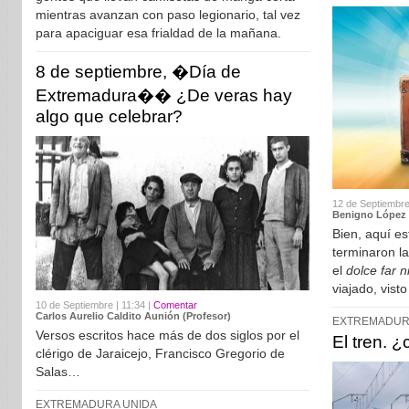
mientras avanzan con paso legionario, tal vez
para apaciguar esa frialdad de la mañana.
8 de septiembre, �Día de
Extremadura�� ¿De veras hay
algo que celebrar?
12 de Septiembre
Benigno López
Bien, aquí e
terminaron l
el
dolce far n
viajado, vist
10 de Septiembre | 11:34 |
Comentar
Carlos Aurelio Caldito Aunión (Profesor)
EXTREMADUR
Versos escritos hace más de dos siglos por el
El tren. ¿
clérigo de Jaraicejo, Francisco Gregorio de
Salas…
EXTREMADURA UNIDA