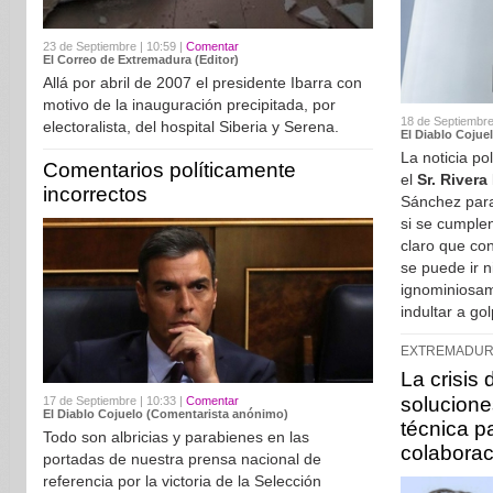
23 de Septiembre | 10:59 |
Comentar
El Correo de Extremadura (Editor)
Allá por abril de 2007 el presidente Ibarra con
motivo de la inauguración precipitada, por
18 de Septiembre
electoralista, del hospital Siberia y Serena.
El Diablo Cojue
La noticia po
Comentarios políticamente
el
Sr. Rivera
incorrectos
Sánchez para
si se cumplen
claro que con
se puede ir 
ignominiosam
indultar a gol
EXTREMADUR
La crisis
soluciones
17 de Septiembre | 10:33 |
Comentar
El Diablo Cojuelo (Comentarista anónimo)
técnica p
Todo son albricias y parabienes en las
colaborac
portadas de nuestra prensa nacional de
referencia por la victoria de la Selección