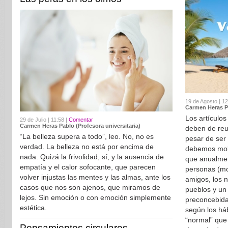
19 de Agosto | 12
Carmen Heras Pa
Los artículos
29 de Julio | 11:58 |
Comentar
Carmen Heras Pablo (Profesora universitaria)
deben de reun
“La belleza supera a todo”, leo. No, no es
pesar de ser 
verdad. La belleza no está por encima de
debemos mole
nada. Quizá la frivolidad, sí, y la ausencia de
que anualmen
empatía y el calor sofocante, que parecen
personas (
volver injustas las mentes y las almas, ante los
amigos, los n
casos que nos son ajenos, que miramos de
pueblos y un 
lejos. Sin emoción o con emoción simplemente
preconcebida
estética.
según los há
“normal” que 
Pensamientos circulares