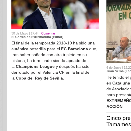
30 de Mayo | 17:44 |
Comentar
El Correo de Extremadura (Editor)
El final de la temporada 2018-19 ha sido una
auténtica pesadilla para el
FC Barcelona
que,
tras haber soñado con otro triplete en su
historia, ha terminado siendo apeado de
la
Champions League
y después ha sido
6 de Junio | 12:2
Juan Serna (Eco
derrotado por el Valencia CF en la final de
He tenido el 
la
Copa del Rey de Sevilla
.
en
Cataluña
de Asociacio
para presenta
EXTREMEÑO
ACCIÓN
.
Cinco pr
Tamame