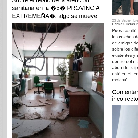
Sobre el relato de la atención
sanitaria en la �5� PROVINCIA
EXTREMEÑA�, algo se mueve
23 de Septiembre
Carmen Heras Pa
Pues resultó
las colchas 
de amigas de
sobre los dif
existentes y 
dentro del m
aburrido -dij
está en el té
molesté.
Comentari
incorrect