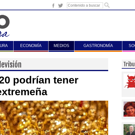
TURA
ECONOMÍA
MEDIOS
GASTRONOMÍA
SO
levisión
Trib
20 podrían tener
extremeña