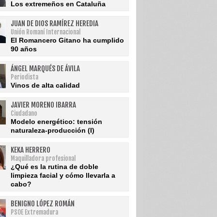
Los extremeños en Cataluña
JUAN DE DIOS RAMÍREZ HEREDIA
Unión Romaní Internacional
El Romancero Gitano ha cumplido
90 años
ÁNGEL MARQUÉS DE ÁVILA
Periodista
Vinos de alta calidad
JAVIER MORENO IBARRA
Ciudadano
Modelo energético: tensión
naturaleza-producción (I)
KEKA HERRERO
Maquilladora profesional
¿Qué es la rutina de doble
limpieza facial y cómo llevarla a
cabo?
BENIGNO LÓPEZ ROMÁN
PSOE Extremadura