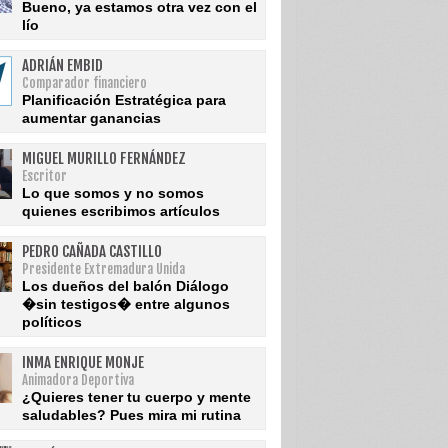
Bueno, ya estamos otra vez con el
lío
ADRIÁN EMBID
Comparador financiero
Planificación Estratégica para
aumentar ganancias
MIGUEL MURILLO FERNÁNDEZ
Escritor
Lo que somos y no somos
quienes escribimos artículos
PEDRO CAÑADA CASTILLO
Presidente Extremadura Unida
Los dueños del balón Diálogo
�sin testigos� entre algunos
políticos
INMA ENRIQUE MONJE
Animadora Deportiva
¿Quieres tener tu cuerpo y mente
saludables? Pues mira mi rutina