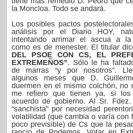
tiene más remedio D. Pedro que ced
la Moncloa. Todo se andará.
Los posibles pactos postelectorale
análisis por el Diario HOY, nat
intentando arrimar el ascua a la 
como es de menester. El titular di
DEL PSOE CON CS, EL PREF
EXTREMEÑOS”
. Sólo le ha faltado
de marras “y por nosotros”. Ll
algunos meses que D. Guiller
duermen en el mismo colchón, no m
me refiero que tienen ya, si lo
acuerdo de gobierno. Al Sr. Fdez.
“sanchista” por necesidad perentor
volatilidad (que cambia o varía con 
poco previsible) de Cs que la pes
rancio de Podemos. Votar en Ex