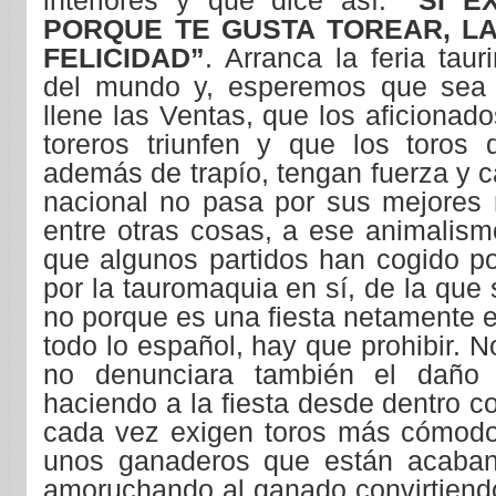
interiores y que dice así:
“SI E
PORQUE TE GUSTA TOREAR, L
FELICIDAD”
. Arranca la feria tau
del mundo y, esperemos que sea 
llene las Ventas, que los aficionado
toreros triunfen y que los toros
además de trapío, tengan fuerza y c
nacional no pasa por sus mejores
entre otras cosas, a ese animalismo
que algunos partidos han cogido po
por la tauromaquia en sí, de la que
no porque es una fiesta netamente 
todo lo español, hay que prohibir. 
no denunciara también el dañ
haciendo a la fiesta desde dentro c
cada vez exigen toros más cómodo
unos ganaderos que están acaban
amoruchando al ganado convirtiendo 